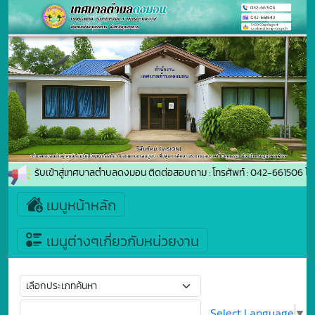
ดีต้อนรับเข้าสู่เทศบาลตำบลดงมอน ติดต่อสอบถาม : โทรศัพท์ : 042-661506 โ
เมนูหน้าหลัก
เมนูต่างๆเกี่ยวกับหน่วยงาน
Select Language
▼