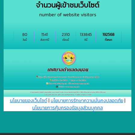
จำนวนผู้เข้าชมเว็บไซต์
number of website visitors
80
1541
2310
133845
192568
วันนี้
สัปดาห์นี้
เดือนนี้
ปีนี้
ทั้งหมด
นโยบายของเว็บไซต์
|
นโยบายการรักษาความมั่นคงปลอดภัย
|
นโยบายการคุ้มครองข้อมูลส่วนบุุคคล