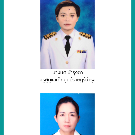
นางนิต บำรุงตา
ครูผู้ดูแลเด็กศูนย์ราษฎร์บำรุง